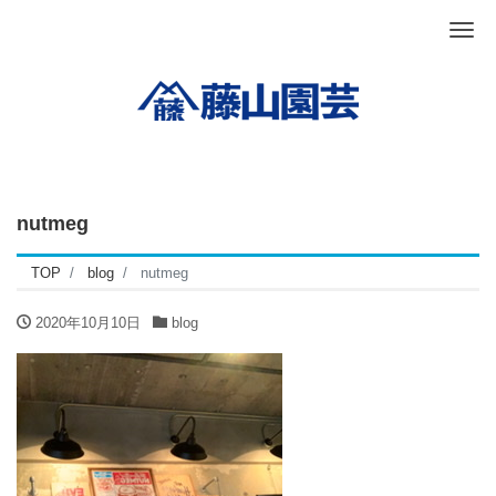
Me
nutmeg
TOP
blog
nutmeg
2020年10月10日
blog