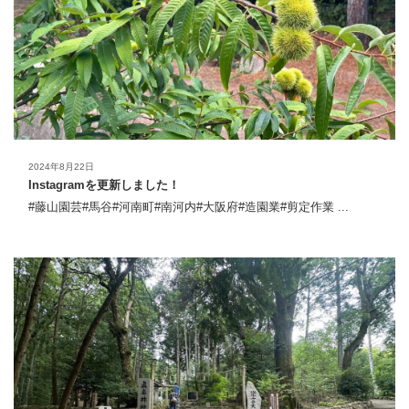
2024年8月22日
Instagramを更新しました！
#藤山園芸#馬谷#河南町#南河内#大阪府#造園業#剪定作業 ...