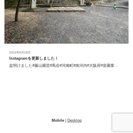
2024年8月19日
Instagramを更新しました！
盆明けました#藤山園芸#馬谷#河南町#南河内#大阪府#造園業...
Mobile
|
Desktop