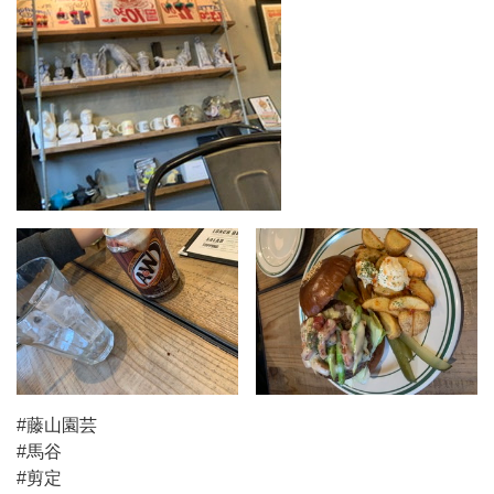
#藤山園芸
#馬谷
#剪定