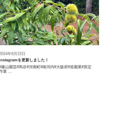
2024年8月22日
Instagramを更新しました！
#藤山園芸#馬谷#河南町#南河内#大阪府#造園業#剪定
作業 ...