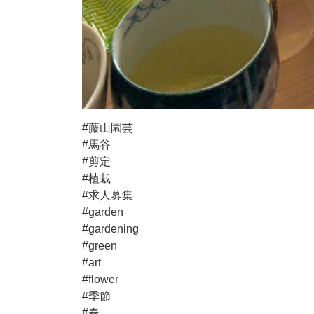
#藤山園芸
#馬谷
#剪定
#植栽
#求人募集
#garden
#gardening
#green
#art
#flower
#季節
#春