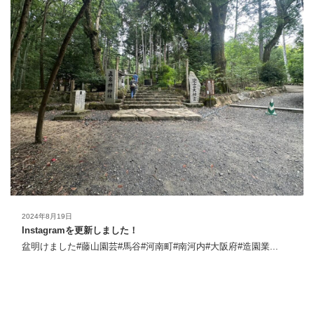
2024年8月19日
Instagramを更新しました！
盆明けました#藤山園芸#馬谷#河南町#南河内#大阪府#造園業...