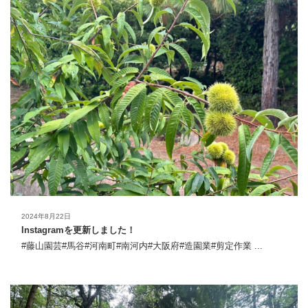
2024年8月22日
Instagramを更新しました！
#藤山園芸#馬谷#河南町#南河内#大阪府#造園業#剪定作業 ...