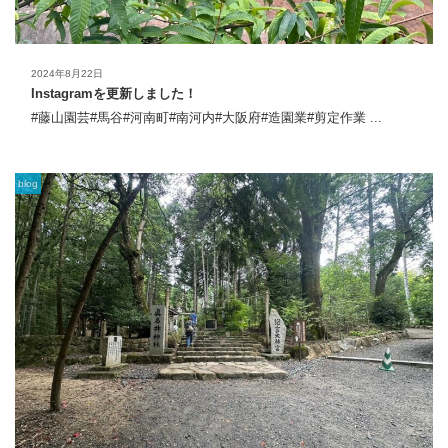
2024年8月22日
Instagramを更新しました！
#藤山園芸#馬谷#河南町#南河内#大阪府#造園業#剪定作業 ...
blog