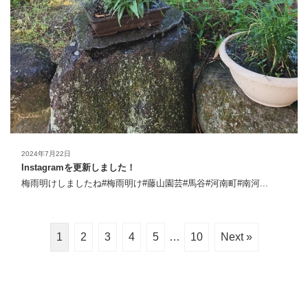
2024年7月22日
Instagramを更新しました！
梅雨明けしましたね️#梅雨明け#藤山園芸#馬谷#河南町#南河...
1
2
3
4
5
…
10
Next »