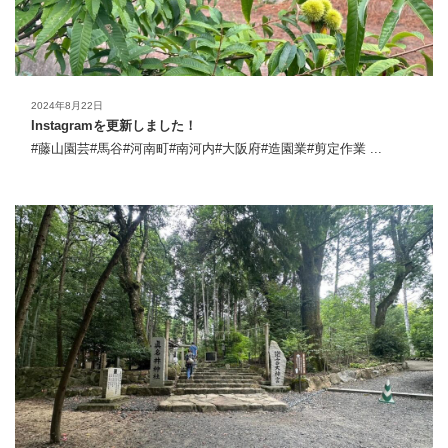
2024年8月22日
Instagramを更新しました！
#藤山園芸#馬谷#河南町#南河内#大阪府#造園業#剪定作業 ...