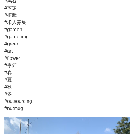
#馬谷
#剪定
#植栽
#求人募集
#garden
#gardening
#green
#art
#flower
#季節
#春
#夏
#秋
#冬
#outsourcing
#nutmeg