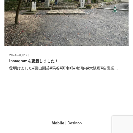
2024年8月19日
Instagramを更新しました！
盆明けました#藤山園芸#馬谷#河南町#南河内#大阪府#造園業...
Mobile
|
Desktop