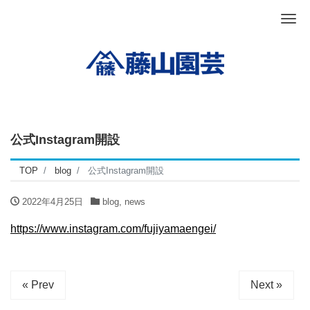
Me
公式Instagram開設
TOP
blog
公式Instagram開設
2022年4月25日
blog
,
news
https://www.instagram.com/fujiyamaengei/
« Prev
Next »