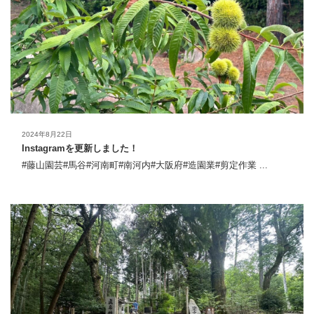
2024年8月22日
Instagramを更新しました！
#藤山園芸#馬谷#河南町#南河内#大阪府#造園業#剪定作業 ...