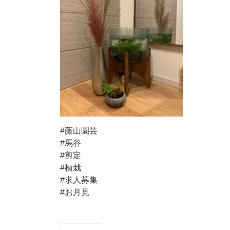
#藤山園芸
#馬谷
#剪定
#植栽
#求人募集
#お月見