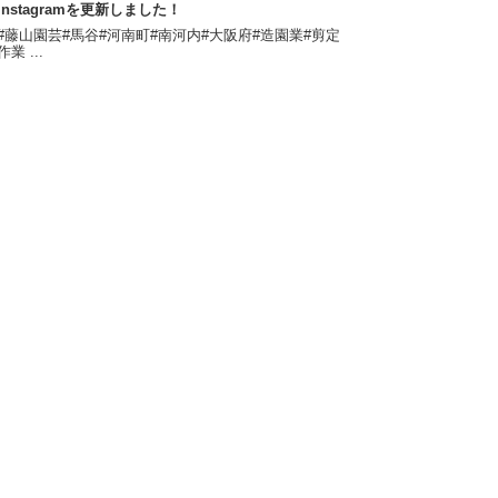
Instagramを更新しました！
#藤山園芸#馬谷#河南町#南河内#大阪府#造園業#剪定
作業 ...